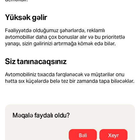
Yüksək gəlir
Fəaliyyətdə olduğumuz şəhərlərdə, reklamlı
avtomobillər daha çox bonuslar alır və bu prioritetlə
yanaşı, sizin gəlirinizi artırmağa kömək edə bilər.
Siz tanınacaqsınız
Avtomobiliniz tıxacda fərqlənəcək və müştərilər onu
hətta sıx küçələrdə belə tez bir zamanda tapa biləcəklər.
Məqalə faydalı oldu?
Bəli
Xeyr