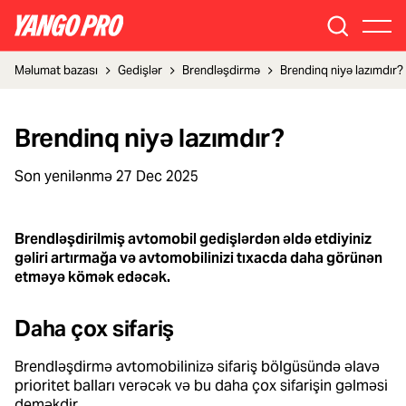
Məlumat bazası
Gedişlər
Brendləşdirmə
Brendinq niyə lazımdır?
Brendinq niyə lazımdır?
Son yenilənmə
27 Dec 2025
Brendləşdirilmiş avtomobil gedişlərdən əldə etdiyiniz
gəliri artırmağa və avtomobilinizi tıxacda daha görünən
etməyə kömək edəcək.
Daha çox sifariş
Brendləşdirmə avtomobilinizə sifariş bölgüsündə əlavə
prioritet balları verəcək və bu daha çox sifarişin gəlməsi
deməkdir.