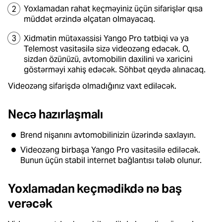
Yoxlamadan rahat keçməyiniz üçün sifarişlər qısa
müddət ərzində əlçatan olmayacaq.
Xidmətin mütəxəssisi Yango Pro tətbiqi və ya
Telemost vasitəsilə sizə videozəng edəcək. O,
sizdən özünüzü, avtomobilin daxilini və xaricini
göstərməyi xahiş edəcək. Söhbət qeydə alınacaq.
Videozəng sifarişdə olmadığınız vaxt ediləcək.
Necə hazırlaşmalı
Brend nişanını avtomobilinizin üzərində saxlayın.
Videozəng birbaşa Yango Pro vasitəsilə ediləcək.
Bunun üçün stabil internet bağlantısı tələb olunur.
Yoxlamadan keçmədikdə nə baş
verəcək