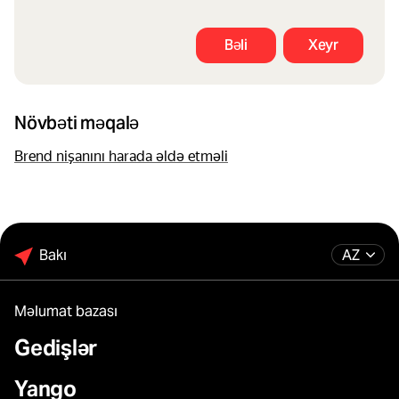
Bəli
Xeyr
Növbəti məqalə
Brend nişanını harada əldə etməli
Bakı
AZ
Məlumat bazası
Gedişlər
Yango