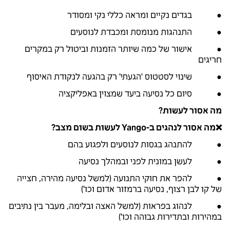
● בגדים נקיים ומראה כללי נקי ומסודר
● התנהגות מנומסת ומכבדת לנוסעים
● אישור של כמה שיותר הזמנות וביטול רק במקרים
חריגים
● שינוי לסטטוס 'הגעתי' רק בהגעה לנקודת האיסוף
● סיום כל נסיעה ביעד שמצוין באפליקציה
מה אסור לעשות?
❌מה אסור לנהגים ב-Yango לעשות בשום מצב?
● להתנהג בגסות לנוסעים ולפגוע בהם
● לעשן במונית לפני ובמהלך נסיעה
● להפר את חוקי התנועה (למשל נסיעה מהירה, חצייה
של קו לבן רצוף, נסיעה ברמזור אדום וכו')
● לנהוג בפראות (למשל האצה ובלימה, מעבר בין נתיבים
במהירות ובתדירות גבוהה וכו')