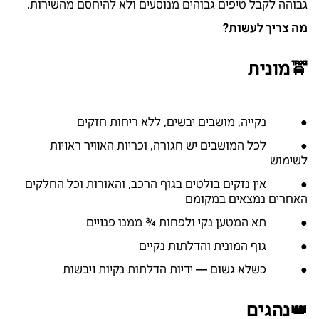
גבוהה לקבל טיפים גבוהים מנוסעים ולא להיחסם מהשירות.
מה צריך לעשות?
🚖מונית
● נקייה, מושבים יבשים, ללא ריחות חזקים
● לכל המושבים יש חגורה, וכריות האוויר ראויות
לשימוש
● אין נזקים בולטים בגוף הרכב, והאורות וכל החלקים
האחרים נמצאים במקומם
● תא המטען נקי ולפחות ¾ ממנו פנויים
● גוף המונית והדלתות נקיים
● כשלא גשום — ידיות הדלתות נקיות ויבשות
👑נהגים