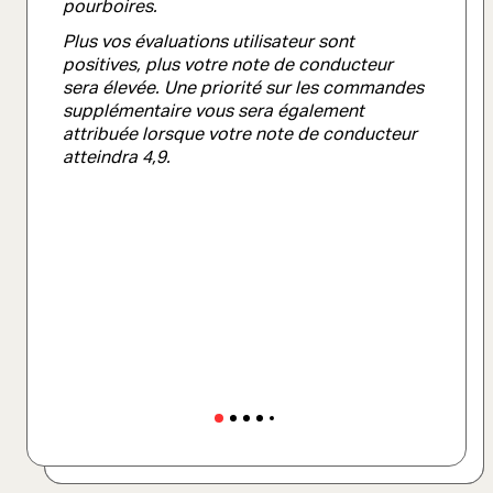
en points.
pourboires.
Plus vos évaluations utilisateur sont
positives, plus votre note de conducteur
Vous pouvez gagner des points de priorité
sera élevée. Une priorité sur les commandes
supplémentaires si:
supplémentaire vous sera également
- votre véhicule arbore la marque ou que
attribuée lorsque votre note de conducteur
vous utilisez un lumineux
atteindra 4,9.
- vous conservez une note élevée
- vous atteignez un niveau supérieur dans
le programme de fidélité
- vous utilisez Pathfinder
- vous terminez des commandes pour
le service sur une période prolongée