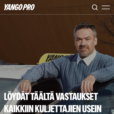
LÖYDÄT TÄÄLTÄ VASTAUKSET
KAIKKIIN KULJETTAJIEN USEIN