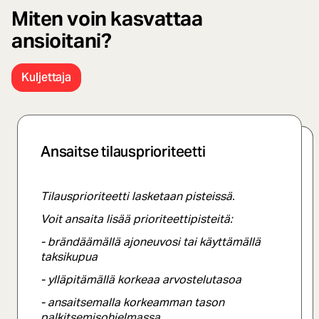
Miten voin kasvattaa
ansioitani?
Kuljettaja
Ansaitse tilausprioriteetti
Ansaitse lisää korkeita arvosteluja
Tilausprioriteetti lasketaan pisteissä.
Kuljettaja-arvostelusi riippuu käyttäjiltä
Voit ansaita lisää prioriteettipisteitä:
saamistasi arvosteluista.
Korkean arvostelun
ylläpitäminen antaa sinulle paremman
- brändäämällä ajoneuvosi tai käyttämällä
prioriteetin.
taksikupua
Lisäksi noudattamalla palvelutasoamme
- ylläpitämällä korkeaa arvostelutasoa
ja kohtelemalla käyttäjiä kohteliaasti saat
- ansaitsemalla korkeamman tason
todennäköisemmin hyviä arvosteluja
palkitsemisohjelmassa