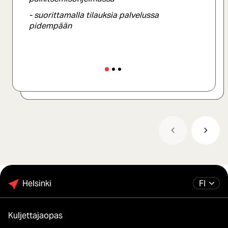
ja tippiä.
- suorittamalla tilauksia palvelussa
pidempään
Helsinki
FI
Kuljettajaopas