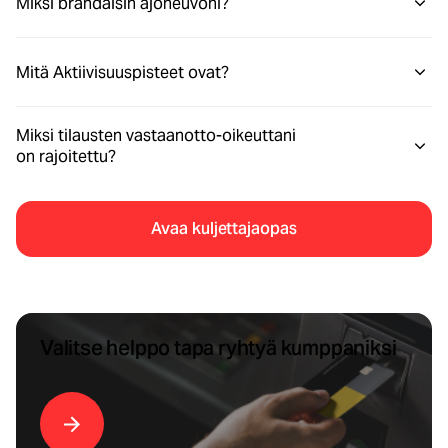
Miksi brändäisin ajoneuvoni?
Mitä Aktiivisuuspisteet ovat?
Miksi tilausten vastaanotto-oikeuttani
on rajoitettu?
Avaa kuljettajaopas
Valitse helppo tapa ryhtyä kumppaniksi