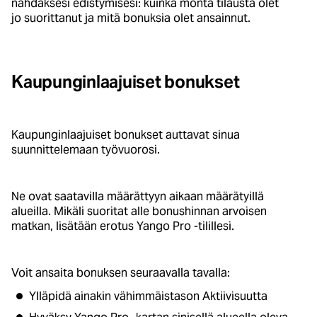
nähdäksesi edistymisesi: kuinka monta tilausta olet
jo suorittanut ja mitä bonuksia olet ansainnut.
Kaupunginlaajuiset bonukset
Kaupunginlaajuiset bonukset auttavat sinua
suunnittelemaan työvuorosi.
Ne ovat saatavilla määrättyyn aikaan määrätyillä
alueilla. Mikäli suoritat alle bonushinnan arvoisen
matkan, lisätään erotus Yango Pro -tilillesi.
Voit ansaita bonuksen seuraavalla tavalla:
Ylläpidä ainakin vähimmäistason Aktiivisuutta