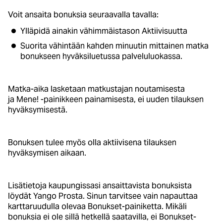
Voit ansaita bonuksia seuraavalla tavalla:
Ylläpidä ainakin vähimmäistason Aktiivisuutta
Suorita vähintään kahden minuutin mittainen matka
bonukseen hyväksiluetussa palveluluokassa.
Matka-aika lasketaan matkustajan noutamisesta
ja Mene! -painikkeen painamisesta, ei uuden tilauksen
hyväksymisestä.
Bonuksen tulee myös olla aktiivisena tilauksen
hyväksymisen aikaan.
Lisätietoja kaupungissasi ansaittavista bonuksista
löydät Yango Prosta. Sinun tarvitsee vain napauttaa
karttaruudulla olevaa Bonukset-painiketta. Mikäli
bonuksia ei ole sillä hetkellä saatavilla, ei Bonukset-