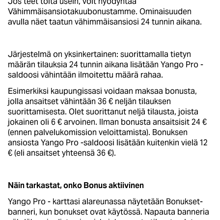
Jos teet töitä usein, voit hyödyntää
Vähimmäisansiotakuubonustamme. Ominaisuuden
avulla näet taatun vähimmäisansiosi 24 tunnin aikana.
Järjestelmä on yksinkertainen: suorittamalla tietyn
määrän tilauksia 24 tunnin aikana lisätään Yango Pro -
saldoosi vähintään ilmoitettu määrä rahaa.
Esimerkiksi kaupungissasi voidaan maksaa bonusta,
jolla ansaitset vähintään 36 € neljän tilauksen
suorittamisesta. Olet suorittanut neljä tilausta, joista
jokainen oli 6 € arvoinen. Ilman bonusta ansaitsisit 24 €
(ennen palvelukomission veloittamista). Bonuksen
ansiosta Yango Pro -saldoosi lisätään kuitenkin vielä 12
€ (eli ansaitset yhteensä 36 €).
Näin tarkastat, onko Bonus aktiivinen
Yango Pro - karttasi alareunassa näytetään Bonukset-
banneri, kun bonukset ovat käytössä. Napauta banneria