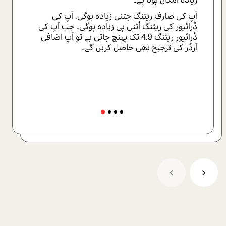
آپ اضافی ترجیحی پوائنٹس حاصل کرسکتے ہیں اگر
آپ: — اپنی گاڑی کو برانڈ کریں یا لائٹ باکس کا
آپ کی صارف ریٹنگ جتنی زیادہ ہوگی، آپ کی
استعمال کریں- اچھے لیول برقرار رکھیں- انعامات
ڈرائیور کی ریٹنگ اُتنی ہی زیادہ ہوگی۔ جب آپ کی
کے پروگرام میں اچھے لیول کو حاصل کریں-
ڈرائیور ریٹنگ 4.9 تک پہنچ جاتی ہے تو آپ اضافی
Pathfinder کا استعمال کریں- طویل مدت سے
آرڈر کی ترجیح بھی حاصل کریں گے۔
سروس کے لئے آرڈر مکمل کریں