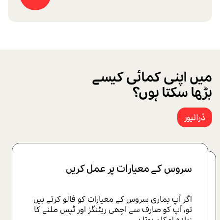
میں اپنی کمائی کیسے
بڑھا سکتا ہوں؟
ڈرائیور
سروس کے معیارات پر عمل کریں
آرڈر کی ترجیح حاصل کریں
اگر آپ ہماری سروس کے معیارات کو فالو کرتے ہیں
آرڈر کی ترجیح کا حساب پوائنٹس میں کیا جاتا ہے۔
تو، آپ کو صارف سے اچھی ریٹنگز اور ٹپس ملنے کا
زیادہ امکان ہوتا ہے۔