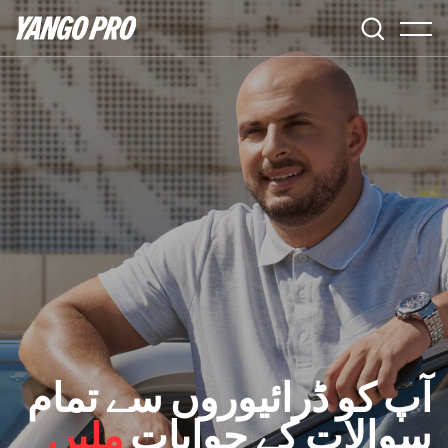
آپ کو ڈرائیوروں سے تمام
سوالات کے جوابات
ملیں